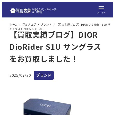
メ
イ
メニュー
ン
ホーム
買取ブログ
ブランド
【買取実績ブログ】DIOR DioRider S1U サ
コ
ングラスをお買取しました！
【買取実績ブログ】DIOR
ン
テ
DioRider S1U サングラス
ン
ツ
をお買取しました！
へ
移
カテゴリー
2025/07/30
ブランド
動
投稿日