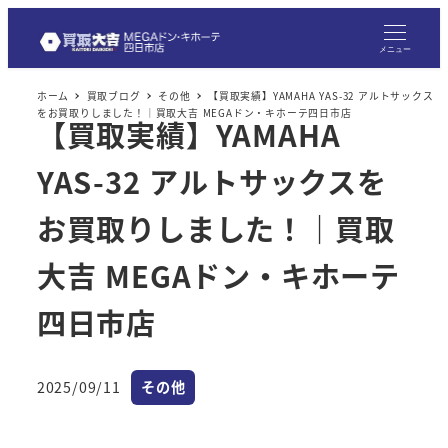
メ
イ
メニュー
ン
ホーム
買取ブログ
その他
【買取実績】YAMAHA YAS-32 アルトサックス
コ
をお買取りしました！｜買取大吉 MEGAドン・キホーテ四日市店
【買取実績】YAMAHA
ン
テ
YAS-32 アルトサックスを
ン
ツ
お買取りしました！｜買取
へ
大吉 MEGAドン・キホーテ
移
動
四日市店
カテゴリー
2025/09/11
その他
投稿日