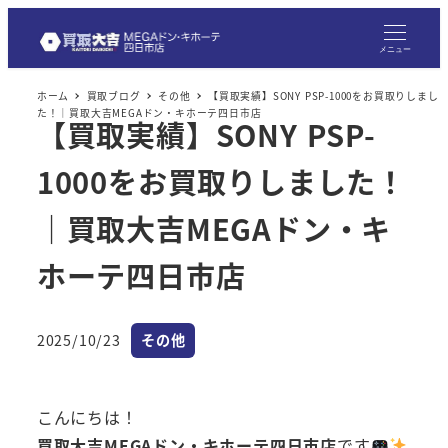
メ
イ
メニュー
ン
ホーム
買取ブログ
その他
【買取実績】SONY PSP-1000をお買取りしまし
コ
た！｜買取大吉MEGAドン・キホーテ四日市店
【買取実績】SONY PSP-
ン
テ
1000をお買取りしました！
ン
ツ
｜買取大吉MEGAドン・キ
へ
ホーテ四日市店
移
動
カテゴリー
2025/10/23
その他
投稿日
こんにちは！
買取大吉MEGAドン・キホーテ四日市店
です