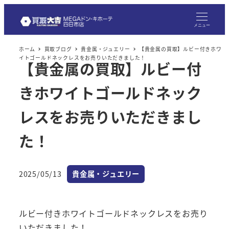
メ
イ
メニュー
ン
ホーム
買取ブログ
貴金属・ジュエリー
【貴金属の買取】ルビー付きホワ
コ
イトゴールドネックレスをお売りいただきました！
【貴金属の買取】ルビー付
ン
テ
きホワイトゴールドネック
ン
ツ
レスをお売りいただきまし
へ
た！
移
動
カテゴリー
2025/05/13
貴金属・ジュエリー
投稿日
ルビー付きホワイトゴールドネックレスをお売り
いただきました！