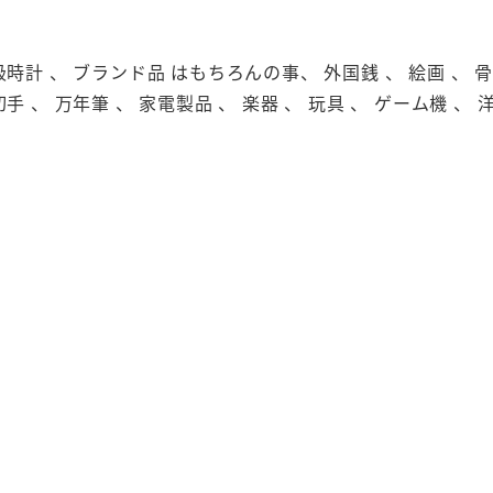
級時計 、 ブランド品 はもちろんの事、 外国銭 、 絵画 、 骨董
切手 、 万年筆 、 家電製品 、 楽器 、 玩具 、 ゲーム機 、 