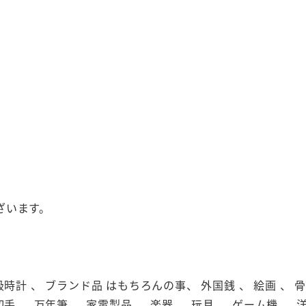
。
ざいます。
級時計 、 ブランド品 はもちろんの事、 外国銭 、 絵画 、 骨董
切手 、 万年筆 、 家電製品 、 楽器 、 玩具 、 ゲーム機 、 