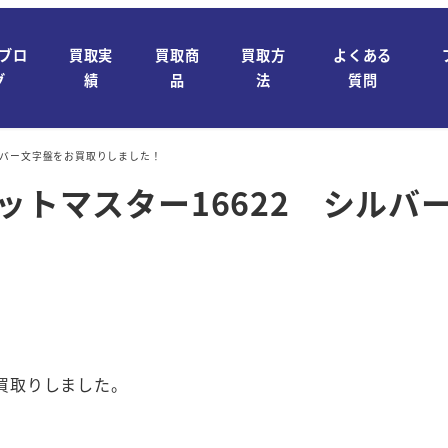
ブロ
買取実
買取商
買取方
よくある
グ
績
品
法
質問
シルバー文字盤をお買取りしました！
ヨットマスター16622 シル
お買取りしました。