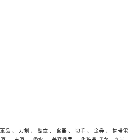
品 、 刀剣 、 勲章 、 食器 、 切手 、 金券 、 携帯電
洋酒 、 古酒 、 香水 、 美容機器 、 化粧品 ほか、さま