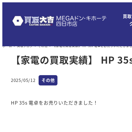
メ
イ
買取
ン
コ
ン
ホーム
買取ブログ
その他
【家電の買取実績】 HP 35s 電卓をお売りいただきま
テ
ン
【家電の買取実績】 HP 3
ツ
へ
カテゴリー
移
2025/05/12
その他
投稿日
動
HP 35s 電卓をお売りいただきました！