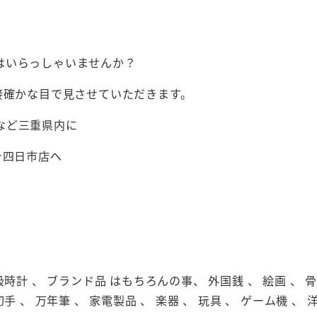
はいらっしゃいませんか？
接確かな目で見させていただきます。
など三重県内に
テ四日市店へ
級時計 、 ブランド品 はもちろんの事、 外国銭 、 絵画 、 骨董
切手 、 万年筆 、 家電製品 、 楽器 、 玩具 、 ゲーム機 、 