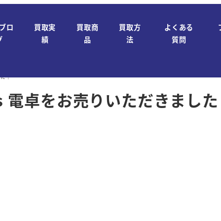
ブロ
買取実
買取商
買取方
よくある
グ
績
品
法
質問
した！
5s 電卓をお売りいただきました