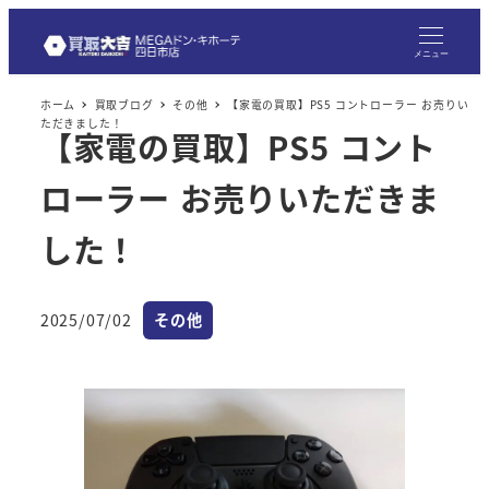
メ
イ
メニュー
ン
ホーム
買取ブログ
その他
【家電の買取】PS5 コントローラー お売りい
コ
ただきました！
【家電の買取】PS5 コント
ン
テ
ローラー お売りいただきま
ン
ツ
した！
へ
移
カテゴリー
2025/07/02
その他
動
投稿日