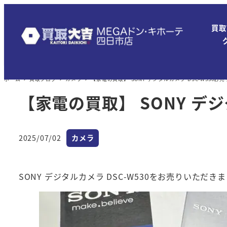
メ
イ
買取
ン
コ
ン
ホーム
買取ブログ
カメラ
【家電の買取】 SONY デジタルカメラ DSC-W530
テ
ン
【家電の買取】 SONY デ
ツ
へ
カテゴリー
移
2025/07/02
カメラ
投稿日
動
SONY デジタルカメラ DSC-W530をお売りいただき