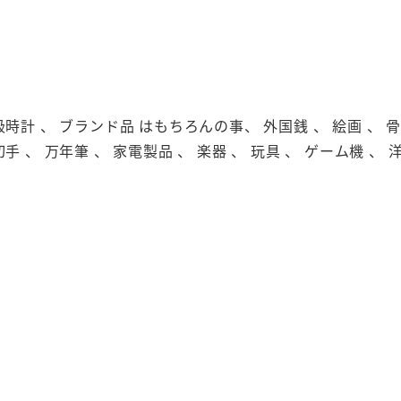
級時計 、 ブランド品 はもちろんの事、 外国銭 、 絵画 、 骨董
切手 、 万年筆 、 家電製品 、 楽器 、 玩具 、 ゲーム機 、 