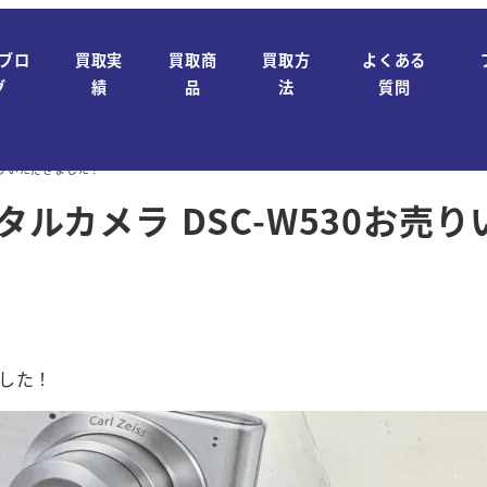
ブロ
買取実
買取商
買取方
よくある
グ
績
品
法
質問
お売りいただきました！
ジタルカメラ DSC-W530お売
ました！