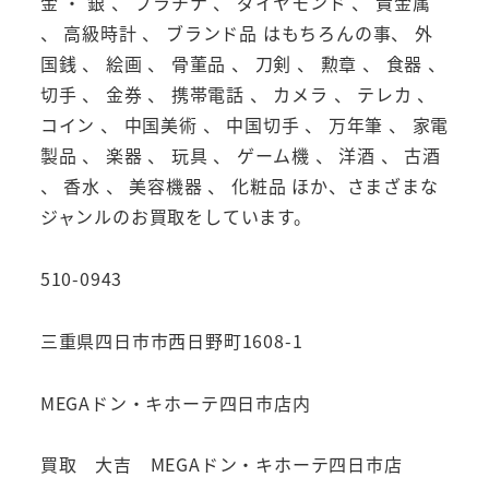
金 ・ 銀 、 プラチナ 、 ダイヤモンド 、 貴金属
、 高級時計 、 ブランド品 はもちろんの事、 外
国銭 、 絵画 、 骨董品 、 刀剣 、 勲章 、 食器 、
切手 、 金券 、 携帯電話 、 カメラ 、 テレカ 、
コイン 、 中国美術 、 中国切手 、 万年筆 、 家電
製品 、 楽器 、 玩具 、 ゲーム機 、 洋酒 、 古酒
、 香水 、 美容機器 、 化粧品 ほか、さまざまな
ジャンルのお買取をしています。
510-0943
三重県四日市市西日野町1608-1
MEGAドン・キホーテ四日市店内
買取 大吉 MEGAドン・キホーテ四日市店