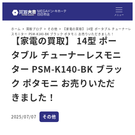
メ
イ
メニュー
ン
ホーム
買取ブログ
その他
【家電の買取】 14型 ポータブル チューナーレ
コ
スモニター PSM-K140-BK ブラック ポタモニ お売りいただきました！
【家電の買取】 14型 ポー
ン
テ
タブル チューナーレスモニ
ン
ツ
ター PSM-K140-BK ブラッ
へ
ク ポタモニ お売りいただ
移
動
きました！
カテゴリー
2025/07/07
その他
投稿日