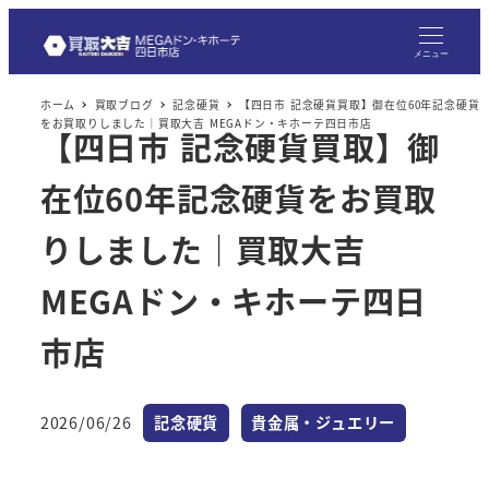
メ
イ
メニュー
ン
ホーム
買取ブログ
記念硬貨
【四日市 記念硬貨買取】御在位60年記念硬貨
コ
をお買取りしました｜買取大吉 MEGAドン・キホーテ四日市店
【四日市 記念硬貨買取】御
ン
テ
在位60年記念硬貨をお買取
ン
ツ
りしました｜買取大吉
へ
MEGAドン・キホーテ四日
移
動
市店
カテゴリー
カテゴリー
2026/06/26
記念硬貨
貴金属・ジュエリー
投稿日