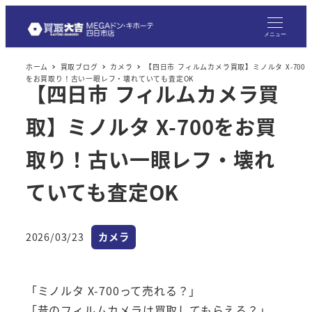
メ
イ
メニュー
ン
ホーム
買取ブログ
カメラ
【四日市 フィルムカメラ買取】ミノルタ X-700
コ
をお買取り！古い一眼レフ・壊れていても査定OK
【四日市 フィルムカメラ買
ン
テ
取】ミノルタ X-700をお買
ン
ツ
取り！古い一眼レフ・壊れ
へ
ていても査定OK
移
動
カテゴリー
2026/03/23
カメラ
投稿日
「ミノルタ X-700って売れる？」
「昔のフィルムカメラは買取してもらえる？」