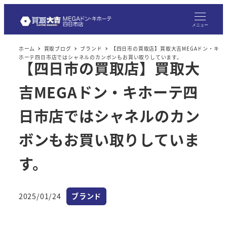
メ
イ
メニュー
ン
ホーム
買取ブログ
ブランド
【四日市の買取店】買取大吉MEGAドン・キ
コ
ホーテ四日市店ではシャネルのカンボンもお買い取りしています。
【四日市の買取店】買取大
ン
テ
吉MEGAドン・キホーテ四
ン
ツ
日市店ではシャネルのカン
へ
ボンもお買い取りしていま
移
動
す。
カテゴリー
2025/01/24
ブランド
投稿日