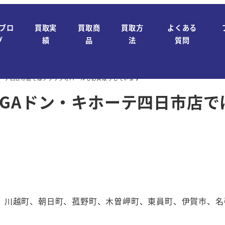
ブロ
買取実
買取商
買取方
よくある
グ
績
品
法
質問
ホーテ四日市店ではブラックオパールもお買取りしています
EGAドン・キホーテ四日市店
、川越町、朝日町、菰野町、木曽岬町、東員町、伊賀市、名
！