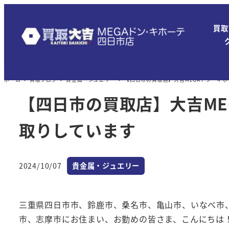
メ
イ
買取
ン
コ
ン
ホーム
買取ブログ
貴金属・ジュエリー
【四日市の買取店】大吉MEGAドン・キ
テ
ン
【四日市の買取店】大吉M
ツ
取りしています
へ
移
動
カテゴリー
2024/10/07
貴金属・ジュエリー
投稿日
三重県四日市市、鈴鹿市、桑名市、亀山市、いなべ市
市、志摩市にお住まい、お勤めの皆さま、こんにちは