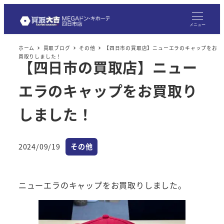
メ
イ
メニュー
ン
ホーム
買取ブログ
その他
【四日市の買取店】ニューエラのキャップをお
コ
買取りしました！
【四日市の買取店】ニュー
ン
テ
エラのキャップをお買取り
ン
ツ
しました！
へ
移
カテゴリー
2024/09/19
その他
動
投稿日
ニューエラのキャップをお買取りしました。