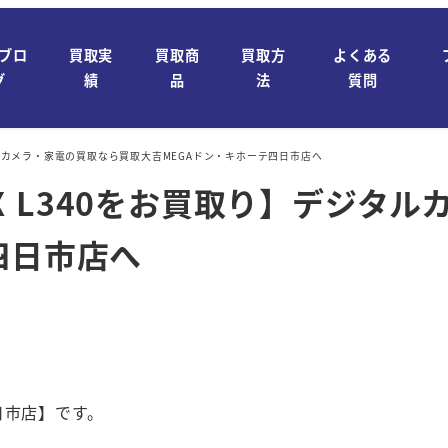
ブロ
買取実
買取商
買取方
よくある
グ
績
品
法
質問
デジタルカメラ・家電の買取なら買取大吉MEGAドン・キホーテ四日市店へ
PIX L340をお買取り】デジ
四日市店へ
日市店】です。