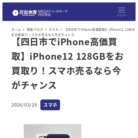
メ
イ
メニュー
ン
ホーム
買取ブログ
スマホ
【四日市でiPhone高価買取】iPhone12 128GB
コ
をお買取り！スマホ売るなら今がチャンス
【四日市でiPhone高価買
ン
テ
取】iPhone12 128GBをお
ン
ツ
買取り！スマホ売るなら今
へ
がチャンス
移
動
カテゴリー
2026/03/29
スマホ
投稿日