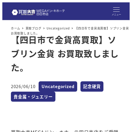
メ
イ
メニュー
ン
ホーム
買取ブログ
Uncategorized
【四日市で金貨高買取】ソブリン金貨
コ
お買取致しました。
【四日市で金貨高買取】ソ
ン
テ
ブリン金貨 お買取致しまし
ン
ツ
た。
へ
移
カテゴリー
カテゴリー
2026/06/10
Uncategorized
記念硬貨
動
投稿日
カテゴリー
貴金属・ジュエリー