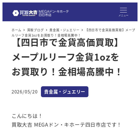
メ
イ
メニュー
ン
ホーム
買取ブログ
貴金属・ジュエリー
【四日市で金貨高価買取】メープ
コ
ルリーフ金貨1ozをお買取り！金相場高騰中！
【四日市で金貨高価買取】
ン
テ
メープルリーフ金貨1ozを
ン
ツ
お買取り！金相場高騰中！
へ
移
カテゴリー
2026/05/20
貴金属・ジュエリー
動
投稿日
こんにちは！
買取大吉 MEGAドン・キホーテ四日市店です！