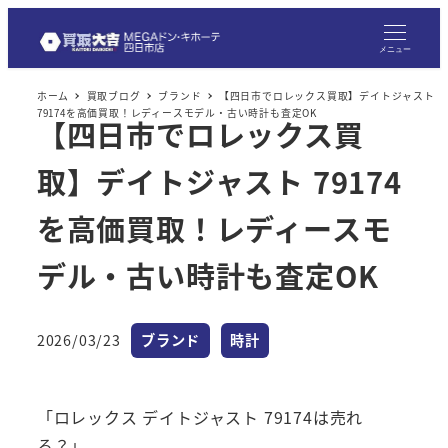
メ
イ
メニュー
ン
ホーム
買取ブログ
ブランド
【四日市でロレックス買取】デイトジャスト
コ
79174を高価買取！レディースモデル・古い時計も査定OK
【四日市でロレックス買
ン
テ
取】デイトジャスト 79174
ン
ツ
を高価買取！レディースモ
へ
デル・古い時計も査定OK
移
動
カテゴリー
カテゴリー
2026/03/23
ブランド
時計
投稿日
「ロレックス デイトジャスト 79174は売れ
る？」