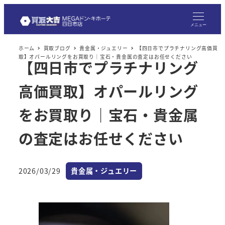
メ
イ
メニュー
ン
ホーム
買取ブログ
貴金属・ジュエリー
【四日市でプラチナリング高価買
コ
取】オパールリングをお買取り｜宝石・貴金属の査定はお任せください
【四日市でプラチナリング
ン
テ
高価買取】オパールリング
ン
ツ
をお買取り｜宝石・貴金属
へ
の査定はお任せください
移
動
カテゴリー
2026/03/29
貴金属・ジュエリー
投稿日