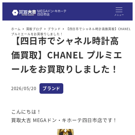
メ
イ
メニュー
ン
ホーム
買取ブログ
ブランド
【四日市でシャネル時計高価買取】CHANEL
コ
プルミエールをお買取りしました！
【四日市でシャネル時計高
ン
テ
価買取】CHANEL プルミエ
ン
ツ
ールをお買取りしました！
へ
移
カテゴリー
2026/05/20
ブランド
動
投稿日
こんにちは！
買取大吉 MEGAドン・キホーテ四日市店です！