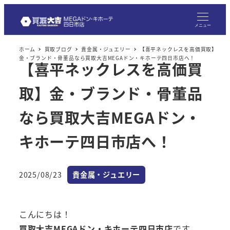
メ
イ
メニュー
ン
ホーム
買取ブログ
貴金属・ジュエリー
【喜平ネックレスを高価買取】
コ
金・ブランド・骨董品なら買取大吉MEGAドン・キホーテ四日市店へ！
【喜平ネックレスを高価買
ン
テ
取】金・ブランド・骨董品
ン
ツ
なら買取大吉MEGAドン・
へ
キホーテ四日市店へ！
移
動
カテゴリー
2025/08/23
貴金属・ジュエリー
投稿日
こんにちは！
買取大吉MEGAドン・キホーテ四日市店
です。