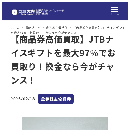
メ
イ
メニュー
ン
ホーム
買取ブログ
金券株主優待券
【商品券高価買取】JTBナイスギフト
コ
を最大97％でお買取り！換金なら今がチャンス！
【商品券高価買取】JTBナ
ン
テ
イスギフトを最大97％でお
ン
ツ
買取り！換金なら今がチャ
へ
ンス！
移
動
カテゴリー
2026/02/18
金券株主優待券
投稿日