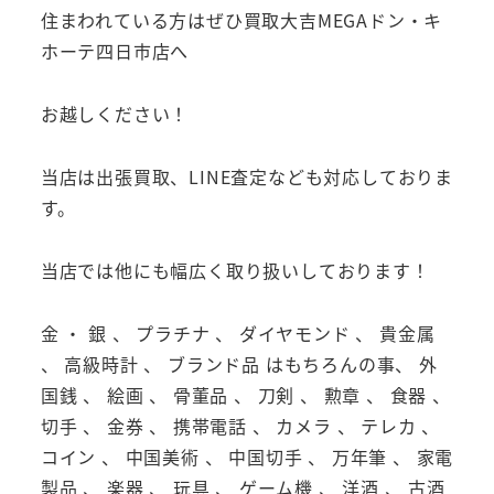
住まわれている方はぜひ買取大吉MEGAドン・キ
ホーテ四日市店へ
お越しください！
当店は出張買取、LINE査定なども対応しておりま
す。
当店では他にも幅広く取り扱いしております！
金 ・ 銀 、 プラチナ 、 ダイヤモンド 、 貴金属
、 高級時計 、 ブランド品 はもちろんの事、 外
国銭 、 絵画 、 骨董品 、 刀剣 、 勲章 、 食器 、
切手 、 金券 、 携帯電話 、 カメラ 、 テレカ 、
コイン 、 中国美術 、 中国切手 、 万年筆 、 家電
製品 、 楽器 、 玩具 、 ゲーム機 、 洋酒 、 古酒