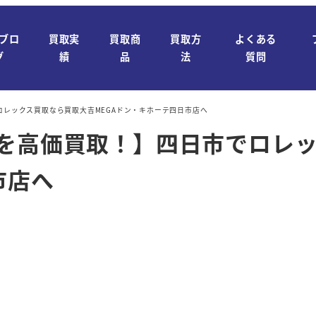
ブロ
買取実
買取商
買取方
よくある
グ
績
品
法
質問
ロレックス買取なら買取大吉MEGAドン・キホーテ四日市店へ
ナを高価買取！】四日市でロレ
市店へ