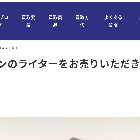
ブロ
買取実
買取商
買取方
よくある
グ
績
品
法
質問
だきました！
マンのライターをお売りいただ