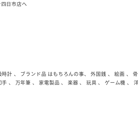
テ四日市店へ
級時計 、 ブランド品 はもちろんの事、 外国銭 、 絵画 、 骨董
切手 、 万年筆 、 家電製品 、 楽器 、 玩具 、 ゲーム機 、 