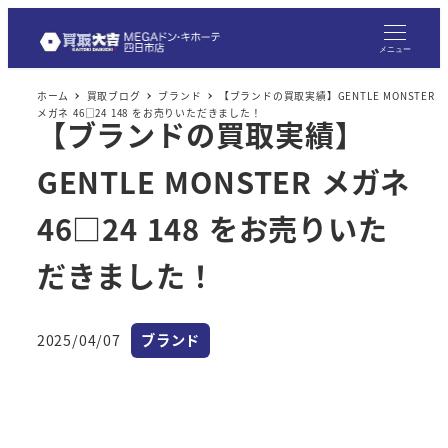
メ
イ
メニュー
ン
ホーム
買取ブログ
ブランド
【ブランドの買取実績】GENTLE MONSTER
コ
メガネ 46□24 148 をお売りいただきました！
【ブランドの買取実績】
ン
テ
GENTLE MONSTER メガネ
ン
ツ
46□24 148 をお売りいた
へ
だきました！
移
動
カテゴリー
2025/04/07
ブランド
投稿日