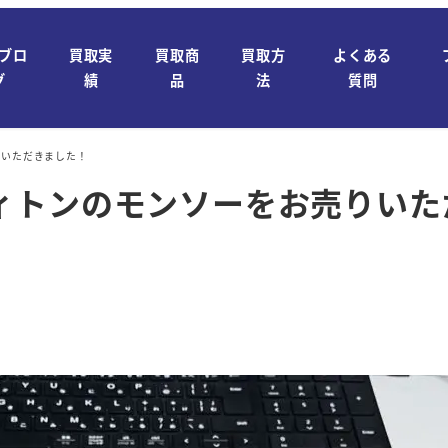
ブロ
買取実
買取商
買取方
よくある
グ
績
品
法
質問
りいただきました！
ィトンのモンソーをお売りいた