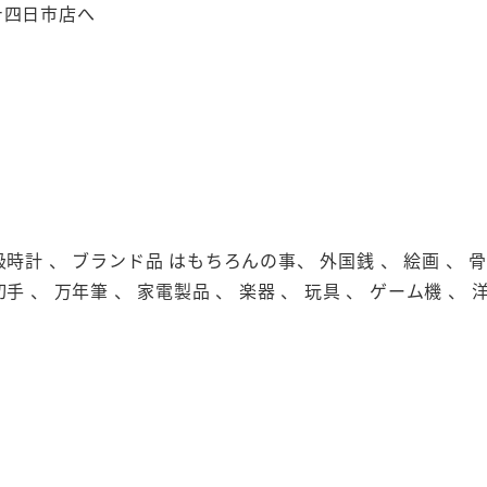
テ四日市店へ
級時計 、 ブランド品 はもちろんの事、 外国銭 、 絵画 、 骨董
切手 、 万年筆 、 家電製品 、 楽器 、 玩具 、 ゲーム機 、 