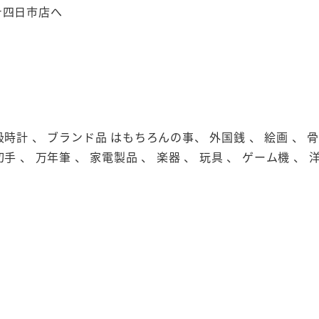
テ四日市店へ
級時計 、 ブランド品 はもちろんの事、 外国銭 、 絵画 、 骨董
切手 、 万年筆 、 家電製品 、 楽器 、 玩具 、 ゲーム機 、 