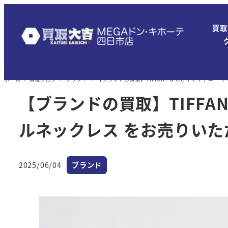
メ
イ
買取
ン
コ
ン
ホーム
買取ブログ
ブランド
【ブランドの買取】TIFFANY & Co. ティファ
テ
ン
【ブランドの買取】TIFFAN
ツ
ルネックレス をお売りいた
へ
移
動
カテゴリー
2025/06/04
ブランド
投稿日