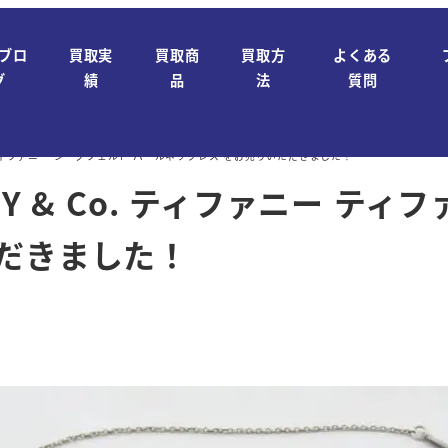
ブロ
買取実
買取商
買取方
よくある
グ
績
品
法
質問
ニー ティファニー ジーグフェルド パールネックレス をお売りいただきました！
Y & Co. ティファニー ティ
だきました！