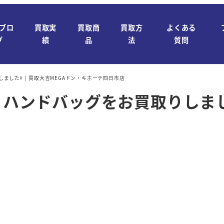
ブロ
買取実
買取商
買取方
よくある
グ
績
品
法
質問
しました‼ | 買取大吉MEGAドン・キホーテ四日市店
 ハンドバッグをお買取りしました