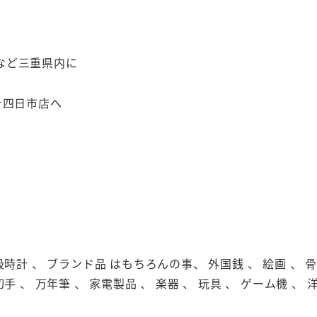
など三重県内に
テ四日市店へ
級時計 、 ブランド品 はもちろんの事、 外国銭 、 絵画 、 骨董
切手 、 万年筆 、 家電製品 、 楽器 、 玩具 、 ゲーム機 、 