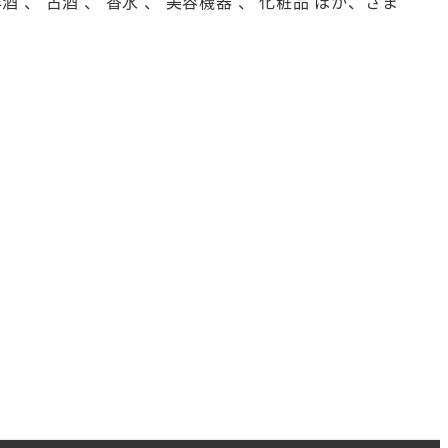
洋酒 、 古酒 、 香水 、 美容機器 、 化粧品 ほか、さま