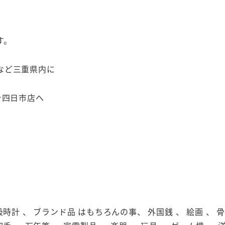
す。
など三重県内に
テ四日市店へ
級時計 、 ブランド品 はもちろんの事、 外国銭 、 絵画 、 骨董