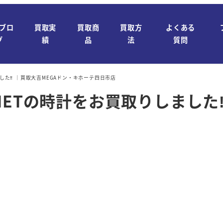
ブロ
買取実
買取商
買取方
よくある
グ
績
品
法
質問
した‼ ｜買取大吉MEGAドン・キホーテ四日市店
METの時計をお買取りしました‼