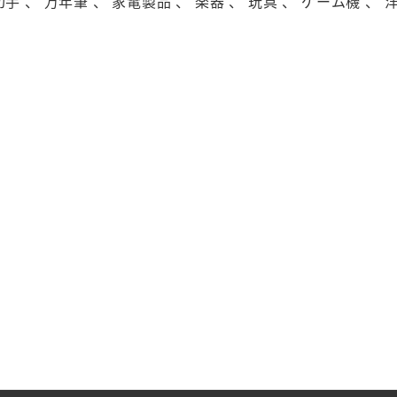
切手 、 万年筆 、 家電製品 、 楽器 、 玩具 、 ゲーム機 、 