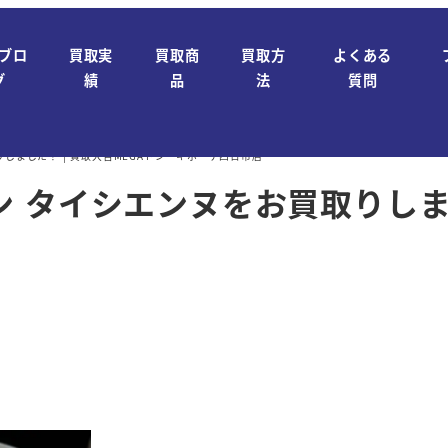
ブロ
買取実
買取商
買取方
よくある
グ
績
品
法
質問
しました！ | 買取大吉MEGAドン・キホーテ四日市店
 タイシエンヌをお買取りしまし