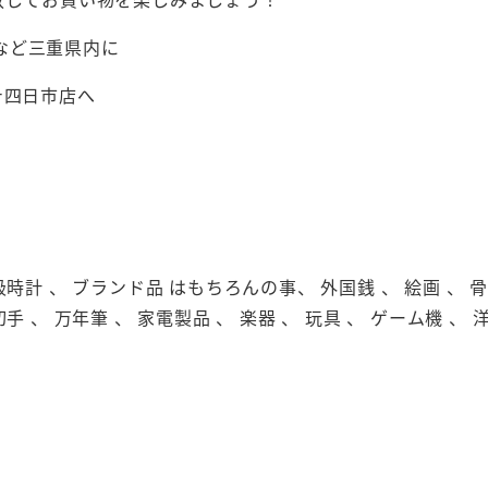
など三重県内に
テ四日市店へ
級時計 、 ブランド品 はもちろんの事、 外国銭 、 絵画 、 骨董
切手 、 万年筆 、 家電製品 、 楽器 、 玩具 、 ゲーム機 、 