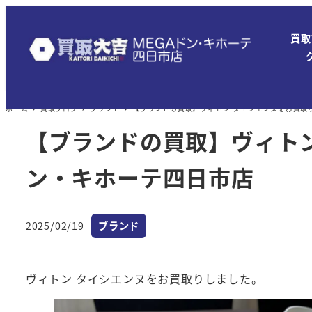
メ
イ
買取
ン
コ
ン
ホーム
買取ブログ
ブランド
【ブランドの買取】ヴィトン タイシエンヌをお買取り
テ
ン
【ブランドの買取】ヴィトン
ツ
ン・キホーテ四日市店
へ
移
動
カテゴリー
2025/02/19
ブランド
投稿日
ヴィトン タイシエンヌをお買取りしました。