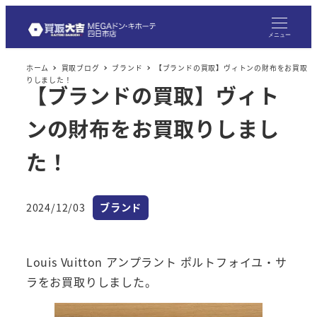
メ
イ
メニュー
ン
ホーム
買取ブログ
ブランド
【ブランドの買取】ヴィトンの財布をお買取
コ
りしました！
【ブランドの買取】ヴィト
ン
テ
ンの財布をお買取りしまし
ン
ツ
た！
へ
移
カテゴリー
2024/12/03
ブランド
動
投稿日
Louis Vuitton アンプラント ポルトフォイユ・サ
ラをお買取りしました。