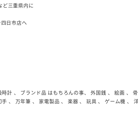
など三重県内に
テ四日市店へ
級時計 、 ブランド品 はもちろんの事、 外国銭 、 絵画 、 骨董
切手 、 万年筆 、 家電製品 、 楽器 、 玩具 、 ゲーム機 、 