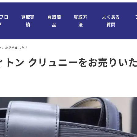
ブロ
買取実
買取商
買取方
よくある
グ
績
品
法
質問
りいただきました！
ィトン クリュニーをお売りい