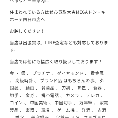
べ市など三重県内に
住まわれている方はぜひ買取大吉MEGAドン・キ
ホーテ四日市店へ
お越しください！
当店は出張買取、LINE査定なども対応しておりま
す。
当店では他にも幅広く取り扱いしております！
金 ・ 銀 、 プラチナ 、 ダイヤモンド 、 貴金属
、 高級時計 、 ブランド品 はもちろんの事、 外
国銭 、 絵画 、 骨董品 、 刀剣 、 勲章 、 食器 、
切手 、 金券 、 携帯電話 、 カメラ 、 テレカ 、
コイン 、 中国美術 、 中国切手 、 万年筆 、 家電
製品 、 楽器 、 玩具 、 ゲーム機 、 洋酒 、 古酒
、 香水 、 美容機器 、 化粧品 ほか、さまざまな