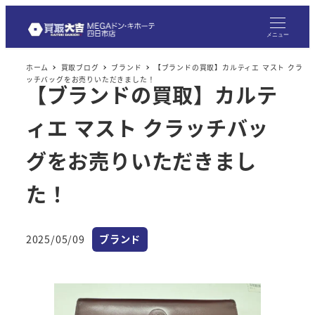
メ
イ
メニュー
ン
ホーム
買取ブログ
ブランド
【ブランドの買取】カルティエ マスト クラ
コ
ッチバッグをお売りいただきました！
【ブランドの買取】カルテ
ン
テ
ィエ マスト クラッチバッ
ン
ツ
グをお売りいただきまし
へ
た！
移
動
カテゴリー
2025/05/09
ブランド
投稿日