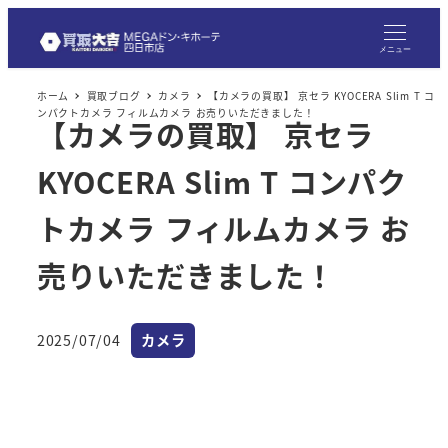
メ
イ
メニュー
ン
ホーム
買取ブログ
カメラ
【カメラの買取】 京セラ KYOCERA Slim T コ
コ
ンパクトカメラ フィルムカメラ お売りいただきました！
【カメラの買取】 京セラ
ン
テ
KYOCERA Slim T コンパク
ン
ツ
トカメラ フィルムカメラ お
へ
売りいただきました！
移
動
カテゴリー
2025/07/04
カメラ
投稿日