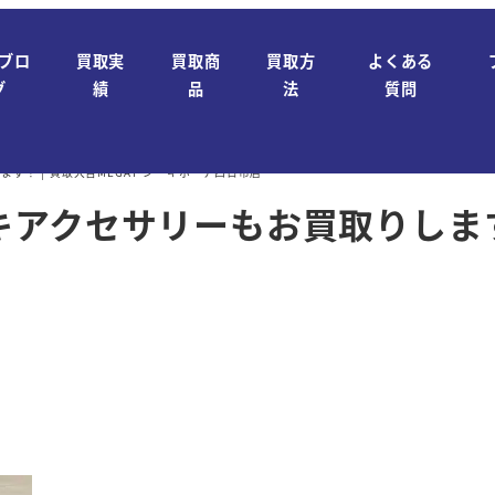
ブロ
買取実
買取商
買取方
よくある
グ
績
品
法
質問
す！ | 買取大吉MEGAドン・キホーテ四日市店
アクセサリーもお買取りします！