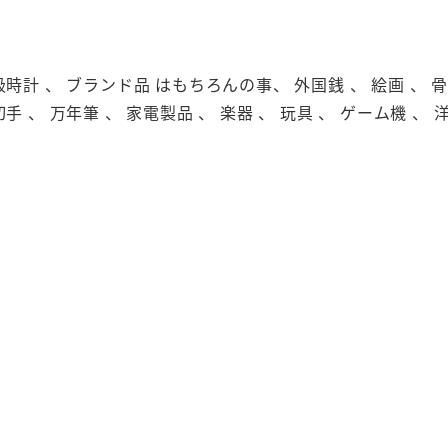
級時計 、 ブランド品 はもちろんの事、 外国銭 、 絵画 、 骨董
切手 、 万年筆 、 家電製品 、 楽器 、 玩具 、 ゲーム機 、 