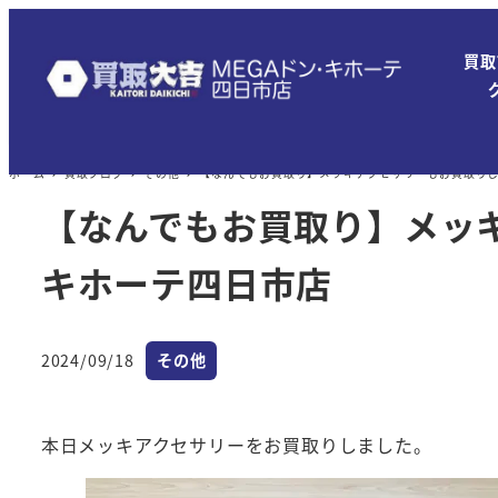
メ
イ
買取
ン
コ
ン
ホーム
買取ブログ
その他
【なんでもお買取り】メッキアクセサリーもお買取りしま
テ
ン
【なんでもお買取り】メッキ
ツ
キホーテ四日市店
へ
移
動
カテゴリー
2024/09/18
その他
投稿日
本日メッキアクセサリーをお買取りしました。