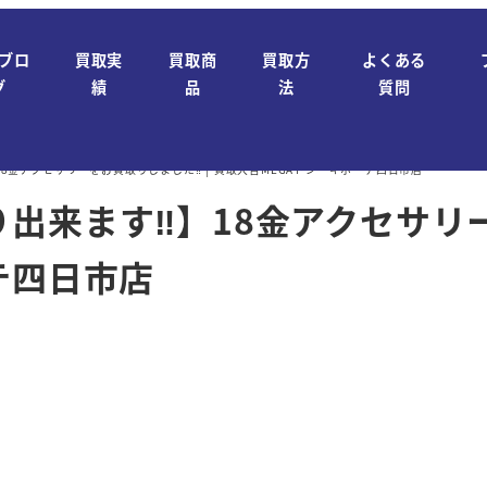
ブロ
買取実
買取商
買取方
よくある
グ
績
品
法
質問
8金アクセサリーをお買取りしました‼ | 買取大吉MEGAドン・キホーテ四日市店
出来ます‼】18金アクセサリー
テ四日市店