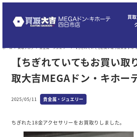
メ
イ
買取
ン
コ
ン
ホーム
買取ブログ
貴金属・ジュエリー
【ちぎれていてもお買い取り出来ます‼】1
テ
ン
【ちぎれていてもお買い取り
ツ
取大吉MEGAドン・キホー
へ
移
動
カテゴリー
2025/05/11
貴金属・ジュエリー
投稿日
ちぎれた18金アクセサリーをお買取りしました。