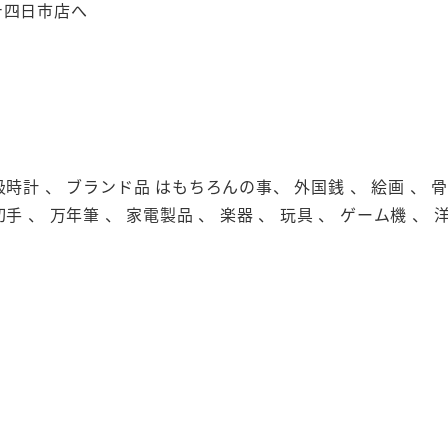
テ四日市店へ
級時計 、 ブランド品 はもちろんの事、 外国銭 、 絵画 、 骨董
切手 、 万年筆 、 家電製品 、 楽器 、 玩具 、 ゲーム機 、 