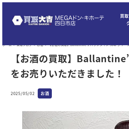
メ
イ
買取
ン
コ
ン
ホーム
買取ブログ
お酒
【お酒の買取】Ballantine’s バランタイン 30年 
テ
ン
【お酒の買取】Ballanti
ツ
をお売りいただきました！
へ
移
動
カテゴリー
2025/05/02
お酒
投稿日