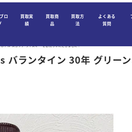
ブロ
買取実
買取商
買取方
よくある
グ
績
品
法
質問
グリーンボトル スコッチ ウイスキー をお売りいただきました！
ne’s バランタイン 30年 グリ