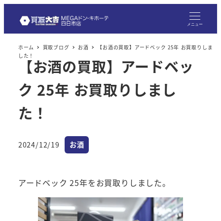
メ
イ
メニュー
ン
ホーム
買取ブログ
お酒
【お酒の買取】アードベック 25年 お買取りしま
コ
した！
【お酒の買取】アードベッ
ン
テ
ク 25年 お買取りしまし
ン
ツ
た！
へ
移
カテゴリー
2024/12/19
お酒
動
投稿日
アードベック 25年をお買取りしました。