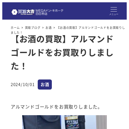
メ
イ
メニュー
ン
ホーム
買取ブログ
お酒
【お酒の買取】アルマンドゴールドをお買取りし
コ
ました！
【お酒の買取】アルマンド
ン
テ
ゴールドをお買取りしまし
ン
ツ
た！
へ
移
カテゴリー
2024/10/01
お酒
動
投稿日
アルマンドゴールドをお買取りしました。