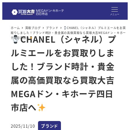
メ
イ
メニュー
ン
ホーム
買取ブログ
ブランド
CHANEL（シャネル）プルミエールをお買
コ
取りしました！ブランド時計・貴金属の高価買取なら買取大吉MEGAドン・キホー
CHANEL（シャネル）プ
ン
テ四日市店へ
テ
ルミエールをお買取りしま
ン
ツ
した！ブランド時計・貴金
へ
属の高価買取なら買取大吉
移
動
MEGAドン・キホーテ四日
市店へ
カテゴリー
2025/11/10
ブランド
投稿日